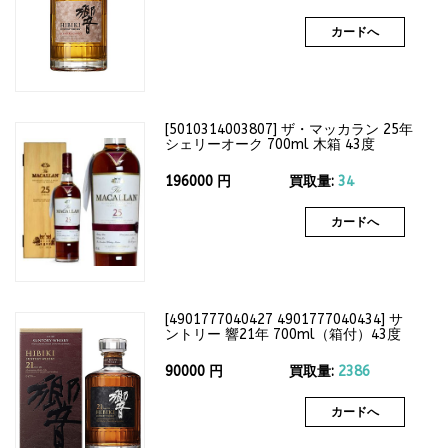
カードへ
[
5010314003807
]
ザ・マッカラン 25年
シェリーオーク 700ml 木箱 43度
196000
円
買取量:
34
カードへ
[
4901777040427 4901777040434
]
サ
ントリー 響21年 700ml（箱付）43度
90000
円
買取量:
2386
カードへ