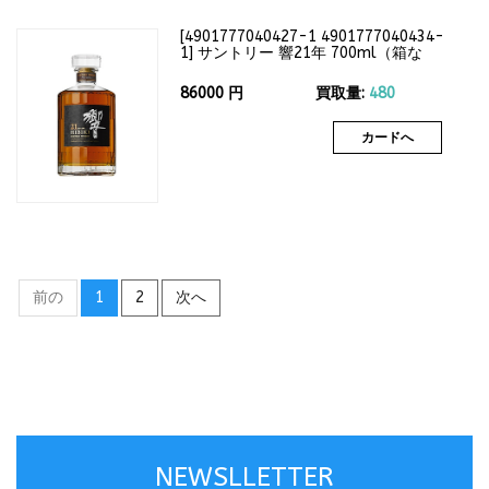
[
4901777040427-1 4901777040434-
1
]
サントリー 響21年 700ml（箱な
し）43度
86000
円
買取量:
480
カードへ
前の
1
2
次へ
NEWSLLETTER