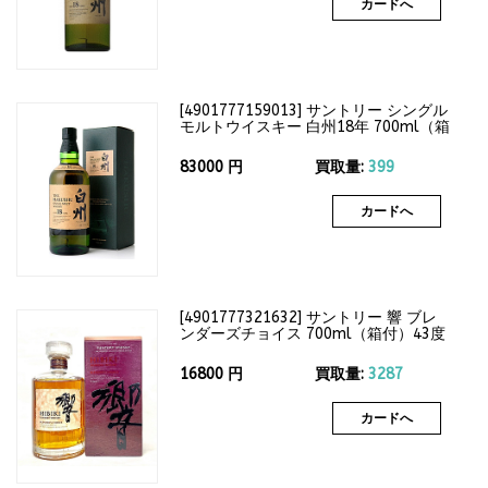
カードへ
[
4901777159013
]
サントリー シングル
モルトウイスキー 白州18年 700ml（箱
付）43度
83000
円
買取量:
399
カードへ
[
4901777321632
]
サントリー 響 ブレ
ンダーズチョイス 700ml（箱付）43度
16800
円
買取量:
3287
カードへ