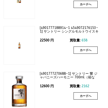
カードへ
[
4901777188914-1 4549072176153-
1
]
サントリー シングルモルトウイスキ
ー 山崎12年 700ml（箱なし）43度
22500
円
買取量:
658
カードへ
[
4901777270688-1
]
サントリー 響 ジ
ャパニーズハーモニー 700ml（箱な
し）43度
12600
円
買取量:
2162
カードへ