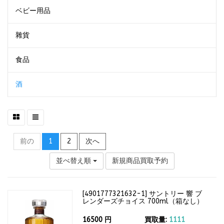
ベビー用品
雜貨
食品
酒
前の
1
2
次へ
並べ替え順
新規商品買取予約
[
4901777321632-1
]
サントリー 響 ブ
レンダーズチョイス 700ml（箱なし）
43度
16500
円
買取量:
1111