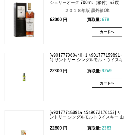
シェリーオーク 700ml（箱付）43度
２０１８年版 黒外箱OK
62000
円
買取量:
678
カードへ
[
4901777360440-1 4901777159891-
1
]
サントリー シングルモルトウイスキ
ー 白州12年 700ml（箱なし）43度
22300
円
買取量:
3249
カードへ
[
4901777188914 4549072176153
]
サ
ントリー シングルモルトウイスキー 山
崎12年 700ml（箱付）43度
22800
円
買取量:
2383