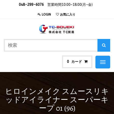
048-299-6076
営業時間10:00~18:00(月~金)
LOGIN
お気に入り
カード
0
Toggl
naviga
ヒロインメイク スムースリキ
ッドアイライナー スーパーキ
ープ 01 (96)