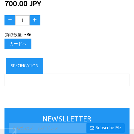
700.00
JPY
買取数量: -86
カードへ
SPECIFICATION
NEWSLLETTER
Subscribe Me