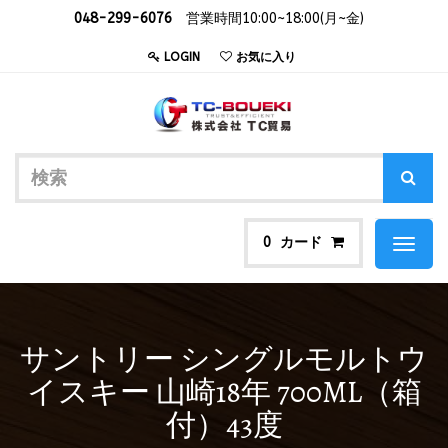
048-299-6076
営業時間10:00~18:00(月~金)
LOGIN
お気に入り
カード
0
Toggl
naviga
サントリー シングルモルトウ
イスキー 山崎18年 700ML（箱
付）43度