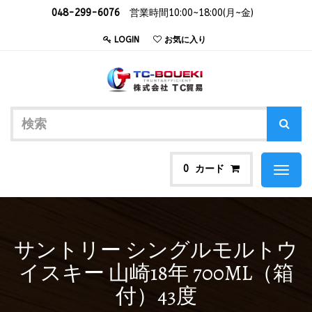
048-299-6076
営業時間10:00~18:00(月~金)
LOGIN
お気に入り
カード
0
Toggl
naviga
サントリー シングルモルトウ
イスキー 山崎18年 700ML（箱
付）43度