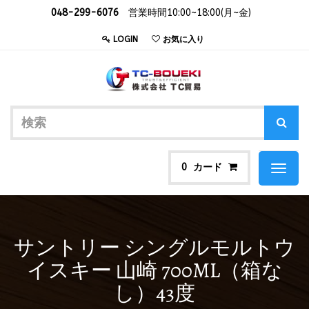
048-299-6076
営業時間10:00~18:00(月~金)
LOGIN
お気に入り
カード
0
Toggl
naviga
サントリー シングルモルトウ
イスキー 山崎 700ML（箱な
し）43度