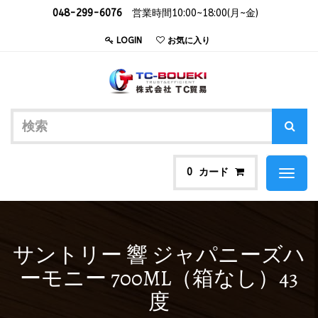
048-299-6076
営業時間10:00~18:00(月~金)
LOGIN
お気に入り
カード
0
Toggl
naviga
サントリー 響 ジャパニーズハ
ーモニー 700ML（箱なし）43
度