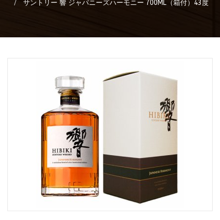
サントリー 響 ジャパニーズハーモニー 700ML（箱付）43度