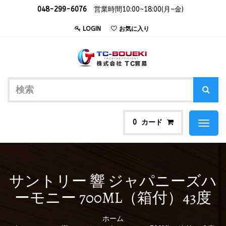
048-299-6076
営業時間10:00~18:00(月~金)
LOGIN
お気に入り
カード
0
Toggl
naviga
サントリー 響 ジャパニーズハ
ーモニー 700ML（箱付）43度
ホーム