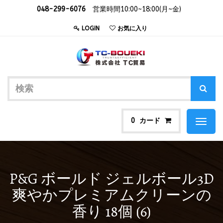
048-299-6076
営業時間10:00~18:00(月~金)
LOGIN
お気に入り
カード
0
Toggl
naviga
P&G ボールド ジェルボール3D
爽やかプレミアムクリーンの
香り 18個 (6)