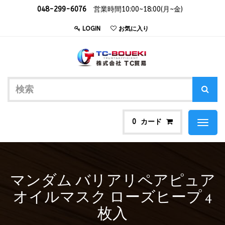
048-299-6076
営業時間10:00~18:00(月~金)
LOGIN
お気に入り
カード
0
Toggl
naviga
マンダム バリアリペアピュア
オイルマスク ローズヒープ 4
枚入