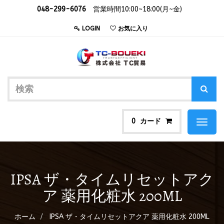
048-299-6076
営業時間10:00~18:00(月~金)
LOGIN
お気に入り
カード
0
Toggl
naviga
IPSA ザ・タイムリセットアク
ア 薬用化粧水 200ML
ホーム
IPSA ザ・タイムリセットアクア 薬用化粧水 200ML