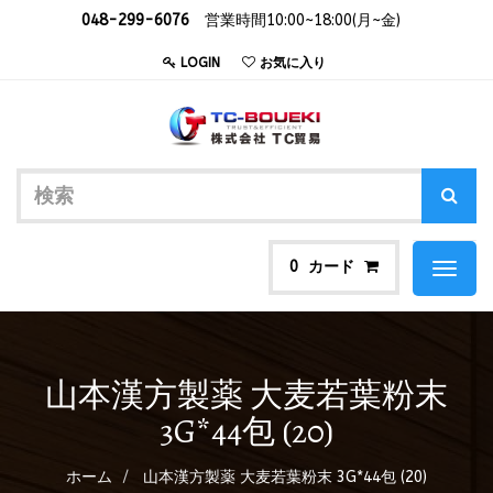
048-299-6076
営業時間10:00~18:00(月~金)
LOGIN
お気に入り
カード
0
Toggl
naviga
山本漢方製薬 大麦若葉粉末
3G*44包 (20)
ホーム
山本漢方製薬 大麦若葉粉末 3G*44包 (20)