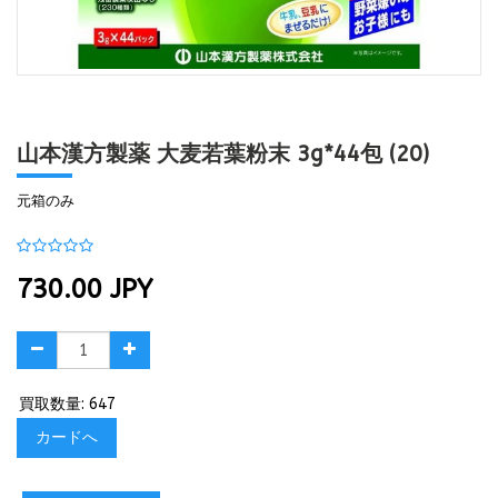
山本漢方製薬 大麦若葉粉末 3g*44包 (20)
元箱のみ
730.00
JPY
買取数量: 647
カードへ