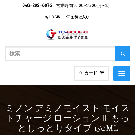
048-299-6076
営業時間10:00~18:00(月~金)
LOGIN
お気に入り
カード
0
Toggl
naviga
ミノン アミノモイスト モイス
トチャージ ローションⅡ もっ
としっとりタイプ 150ML