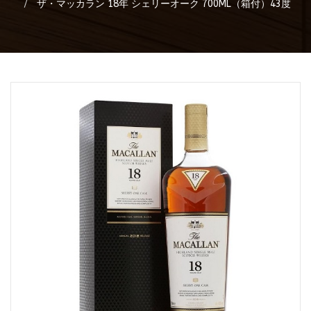
ザ・マッカラン 18年 シェリーオーク 700ML（箱付）43度