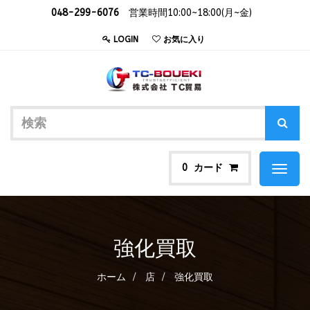
048-299-6076
営業時間10:00~18:00(月~金)
LOGIN
お気に入り
カード
0
Toggl
naviga
強化買取
ホーム
店
強化買取