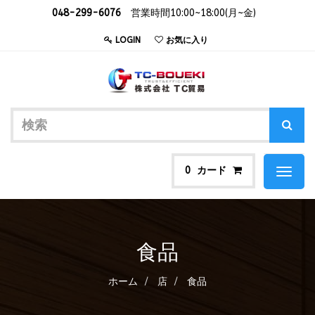
048-299-6076
営業時間10:00~18:00(月~金)
LOGIN
お気に入り
カード
0
Toggl
naviga
食品
ホーム
店
食品