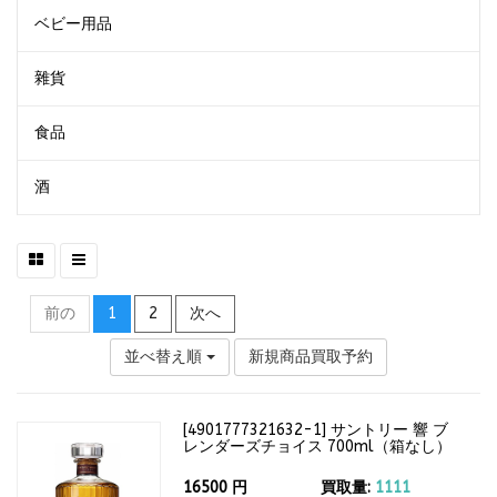
ベビー用品
雜貨
食品
酒
前の
1
2
次へ
並べ替え順
新規商品買取予約
[
4901777321632-1
]
サントリー 響 ブ
レンダーズチョイス 700ml（箱なし）
43度
16500
円
買取量:
1111