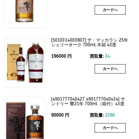
カードへ
[
5010314003807
]
ザ・マッカラン 25年
シェリーオーク 700ml 木箱 43度
196000
円
買取量:
34
カードへ
[
4901777040427 4901777040434
]
サ
ントリー 響21年 700ml（箱付）43度
90000
円
買取量:
2386
カードへ