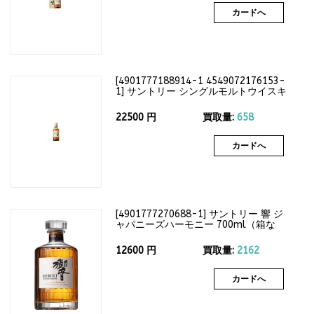
カードへ
[
4901777188914-1 4549072176153-
1
]
サントリー シングルモルトウイスキ
ー 山崎12年 700ml（箱なし）43度
22500
円
買取量:
658
カードへ
[
4901777270688-1
]
サントリー 響 ジ
ャパニーズハーモニー 700ml（箱な
し）43度
12600
円
買取量:
2162
カードへ