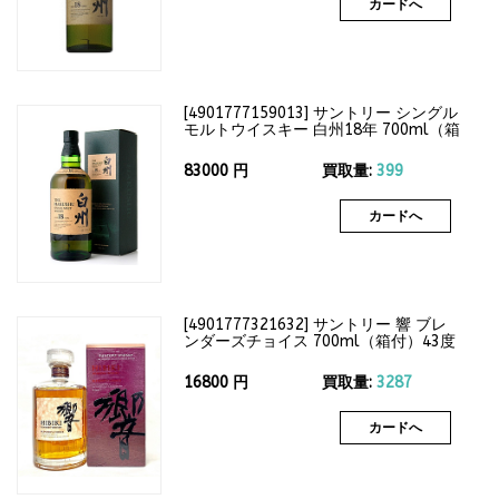
カードへ
[
4901777159013
]
サントリー シングル
モルトウイスキー 白州18年 700ml（箱
付）43度
83000
円
買取量:
399
カードへ
[
4901777321632
]
サントリー 響 ブレ
ンダーズチョイス 700ml（箱付）43度
16800
円
買取量:
3287
カードへ