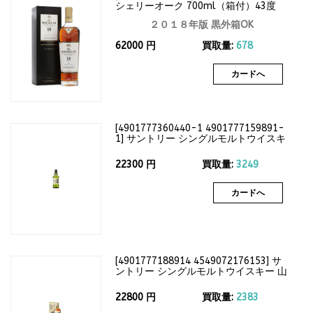
シェリーオーク 700ml（箱付）43度
２０１８年版 黒外箱OK
62000
円
買取量:
678
カードへ
[
4901777360440-1 4901777159891-
1
]
サントリー シングルモルトウイスキ
ー 白州12年 700ml（箱なし）43度
22300
円
買取量:
3249
カードへ
[
4901777188914 4549072176153
]
サ
ントリー シングルモルトウイスキー 山
崎12年 700ml（箱付）43度
22800
円
買取量:
2383