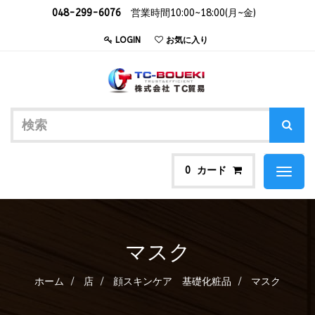
048-299-6076
営業時間10:00~18:00(月~金)
LOGIN
お気に入り
カード
0
Toggl
naviga
マスク
ホーム
店
顔スキンケア 基礎化粧品
マスク