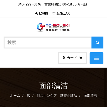
048-299-6076
営業時間10:00~18:00(月~金)
LOGIN
お気に入り
カード
0
Toggl
naviga
面部清洁
ホーム
店
顔スキンケア 基礎化粧品
面部清洁