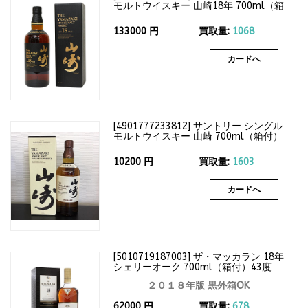
モルトウイスキー 山崎18年 700ml（箱
付）43度
133000
円
買取量:
1068
カードへ
[
4901777233812
]
サントリー シングル
モルトウイスキー 山崎 700ml（箱付）
43度
10200
円
買取量:
1603
カードへ
[
5010719187003
]
ザ・マッカラン 18年
シェリーオーク 700ml（箱付）43度
２０１８年版 黒外箱OK
62000
円
買取量:
678