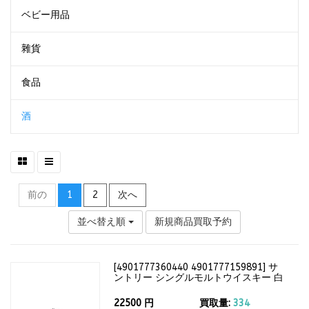
ベビー用品
雜貨
食品
酒
前の
1
2
次へ
並べ替え順
新規商品買取予約
[
4901777360440 4901777159891
]
サ
ントリー シングルモルトウイスキー 白
州12年 700ml（箱付）43度
22500
円
買取量:
334