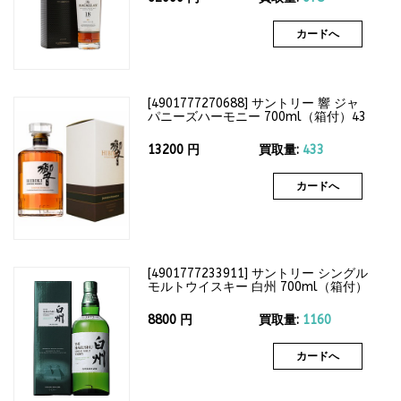
カードへ
[
4901777270688
]
サントリー 響 ジャ
パニーズハーモニー 700ml（箱付）43
度
13200
円
買取量:
433
カードへ
[
4901777233911
]
サントリー シングル
モルトウイスキー 白州 700ml（箱付）
43度
8800
円
買取量:
1160
カードへ