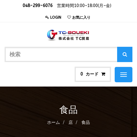
048-299-6076
営業時間10:00~18:00(月~金)
LOGIN
お気に入り
カード
0
Toggl
naviga
食品
ホーム
店
食品